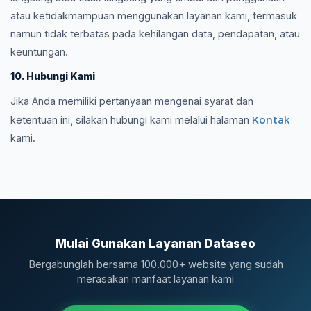
atau ketidakmampuan menggunakan layanan kami, termasuk
namun tidak terbatas pada kehilangan data, pendapatan, atau
keuntungan.
10. Hubungi Kami
Jika Anda memiliki pertanyaan mengenai syarat dan
Kontak
ketentuan ini, silakan hubungi kami melalui halaman
kami.
Mulai Gunakan Layanan Dataseo
Bergabunglah bersama 100.000+ website yang sudah
merasakan manfaat layanan kami