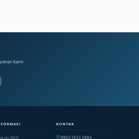
yanan kami
NFORMASI
KONTAK
0823 1033 3664
a itu SEO