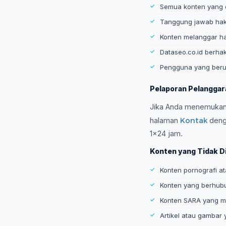
Semua konten yang di
Tanggung jawab hak
Konten melanggar ha
Dataseo.co.id berha
Pengguna yang berul
Pelaporan Pelanggar
Jika Anda menemukan k
Kontak
halaman
denga
1x24 jam.
Konten yang Tidak D
Konten pornografi a
Konten yang berhub
Konten SARA yang 
Artikel atau gambar 