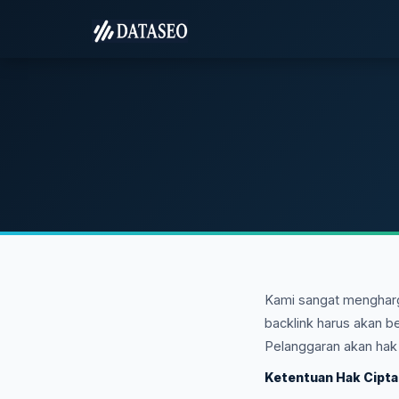
Kami sangat mengharga
backlink harus akan b
Pelanggaran akan hak 
Ketentuan Hak Cipta