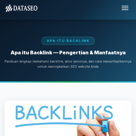
APA ITU BACKLINK
Apa itu Backlink — Pengertian & Manfaatnya
Panduan lengkap memahami backlink, jenis-jenisnya, dan cara memanfaatkannya
untuk meningkatkan SEO website Anda