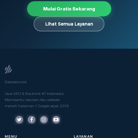
Mulai Gratis Sekarang
Lihat Semua Layanan
Dataseo.co.id
Jasa SEO & Backlink #1 Indonesia.
Membantu ratusan ribu website
meraih halaman 1 Google sejak 2019.
MENU
LAYANAN